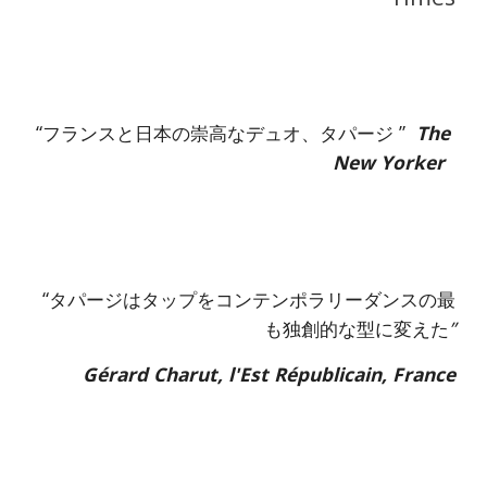
“フランスと日本の崇高なデュオ、タパージ ” 
 The 
New Yorker
 “タパージはタップをコンテンポラリーダンスの最
も独創的な型に変えた
”
Gérard Charut, l'Est Républicain, France