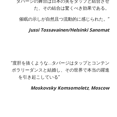
タパージの舞台は日本の美をタップと結合させ
た、その結合は驚くべき効果である。
催眠の示しが自然且つ流動的に感じられた。”
Jussi Tossavainen/Helsinki Sanomat
“度肝を抜くような…タパージはタップとコンテン
ポラリーダンスと結婚し、その世界で本当の躍進
を引き起こしている”   
Moskovsky Komsomoletz
, 
Moscow