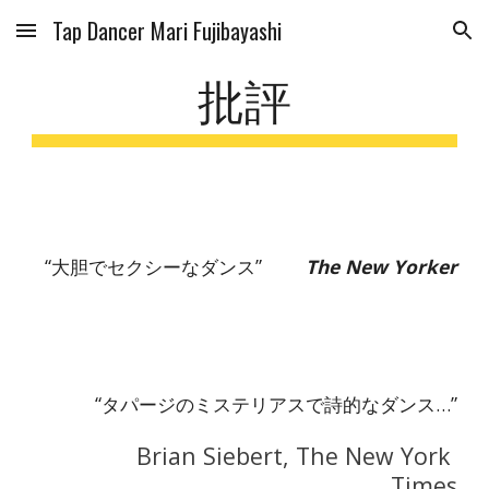
Tap Dancer Mari Fujibayashi
Skip to main content
Skip to navigation
批評
“大胆でセクシーなダンス”        
The New Yorker
“タパージのミステリアスで詩的なダンス…”
                Brian Siebert, The New York 
Times