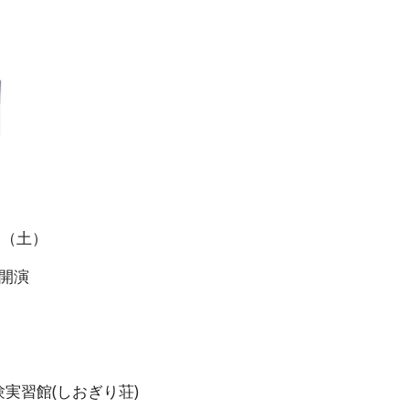
5日（土）
30開演
実習館(しおぎり荘)